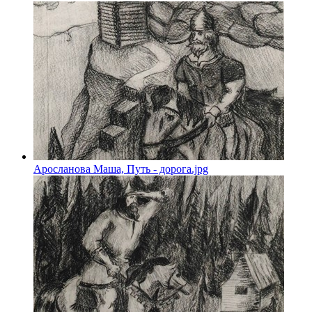
Аросланова Маша, Путь - дорога.jpg