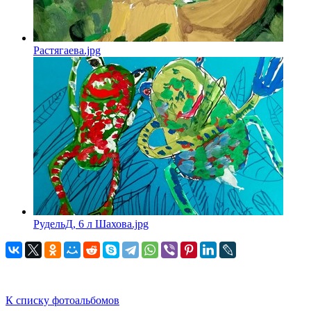
Растягаева.jpg
РудельД, 6 л Шахова.jpg
К списку фотоальбомов