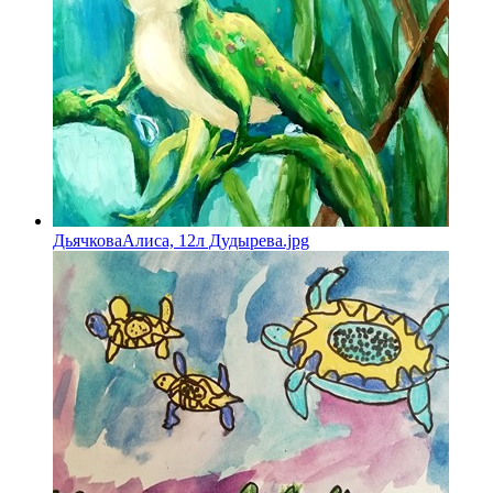
ДьячковаАлиса, 12л Дудырева.jpg