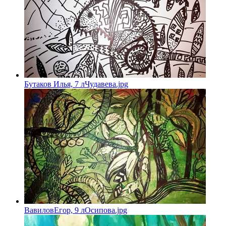
Бутаков Илья, 7 лЧудавева.jpg
ВавиловЕгор, 9 лОсипова.jpg