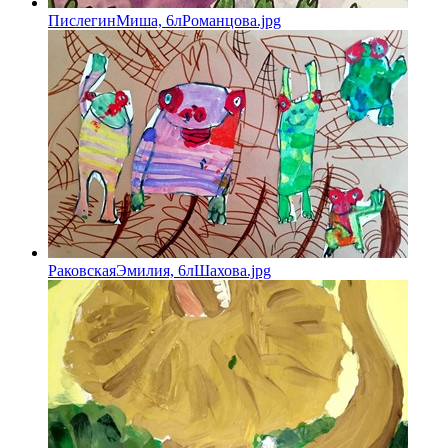
ПислегинМиша, 6лРоманцова.jpg
РаковскаяЭмилия, 6лШахова.jpg