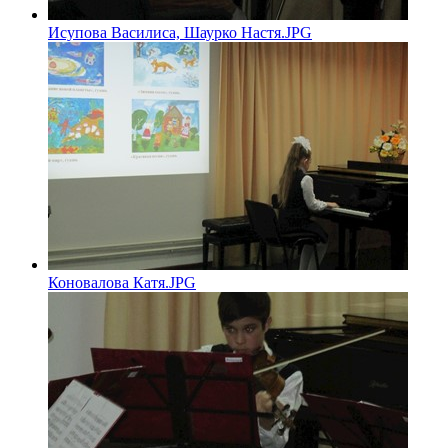
Исупова Василиса, Шаурко Настя.JPG
Коновалова Катя.JPG