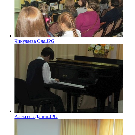
Чикулаева Оля.JPG
Алексеев Данил.JPG