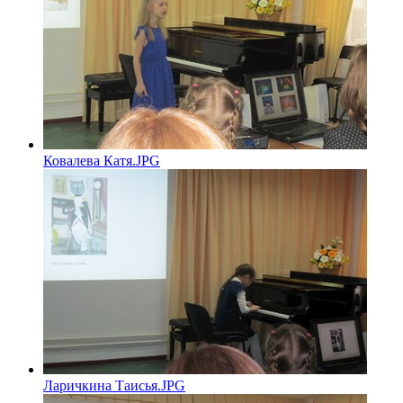
Ковалева Катя.JPG
Ларичкина Таисья.JPG