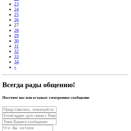
23
24
25
26
27
28
29
30
31
32
33
34
»
Всегда рады общению!
Посетите нас или оставьте электронное сообщение