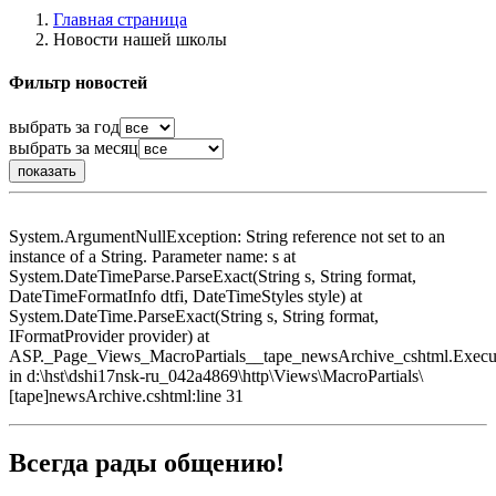
Главная страница
Новости нашей школы
Фильтр новостей
выбрать за год
выбрать за месяц
System.ArgumentNullException: String reference not set to an
instance of a String. Parameter name: s at
System.DateTimeParse.ParseExact(String s, String format,
DateTimeFormatInfo dtfi, DateTimeStyles style) at
System.DateTime.ParseExact(String s, String format,
IFormatProvider provider) at
ASP._Page_Views_MacroPartials__tape_newsArchive_cshtml.Execu
in d:\hst\dshi17nsk-ru_042a4869\http\Views\MacroPartials\
[tape]newsArchive.cshtml:line 31
Всегда рады общению!