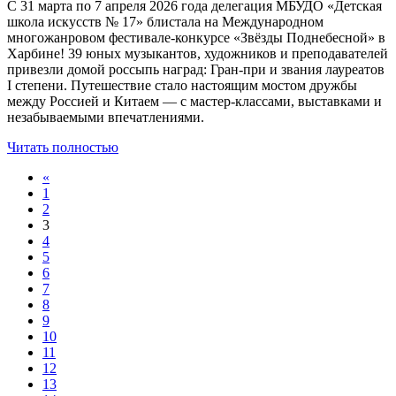
С 31 марта по 7 апреля 2026 года делегация МБУДО «Детская
школа искусств № 17» блистала на Международном
многожанровом фестивале‑конкурсе «Звёзды Поднебесной» в
Харбине! 39 юных музыкантов, художников и преподавателей
привезли домой россыпь наград: Гран‑при и звания лауреатов
I степени. Путешествие стало настоящим мостом дружбы
между Россией и Китаем — с мастер‑классами, выставками и
незабываемыми впечатлениями.
Читать полностью
«
1
2
3
4
5
6
7
8
9
10
11
12
13