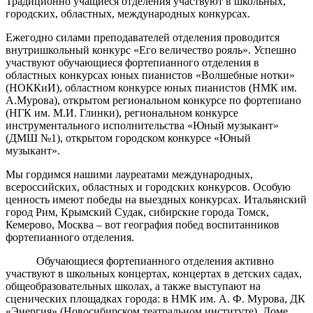
Традиционно учащиеся отделения участвуют в школьных,
городских, областных, международных конкурсах.
Ежегодно силами преподавателей отделения проводится
внутришкольный конкурс «Его величество рояль». Успешно
участвуют обучающиеся фортепианного отделения в
областных конкурсах юных пианистов «Волшебные нотки»
(НОККиИ), областном конкурсе юных пианистов (НМК им.
А.Мурова), открытом региональном конкурсе по фортепиано
(НГК им. М.И. Глинки), региональном конкурсе
инструментального исполнительства «Юный музыкант»
(ДМШ №1), открытом городском конкурсе «Юный
музыкант».
Мы гордимся нашими лауреатами международных,
всероссийских, областных и городских конкурсов. Особую
ценность имеют победы на выездных конкурсах. Итальянский
город Рим, Крымский Судак, сибирские города Томск,
Кемерово, Москва – вот география побед воспитанников
фортепианного отделения.
Обучающиеся фортепианного отделения активно
участвуют в школьных концертах, концертах в детских садах,
общеобразовательных школах, а также выступают на
сценических площадках города: в НМК им. А. Ф. Мурова, ДК
«Энергия» (Новосибирском театральном институте), Доме