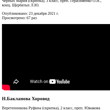
Черных Мария (скрипка), 3 класс, преп. Герасименко О.Н.,
конц. Щербатых Л.Ю.
Опубликовано: 23 декабря 2021 г.
Просмотрено: 67 раз
Н.Бакланова Хоровод
Веретенникова Руфина (скрипка), 2 класс, преп. Южакова