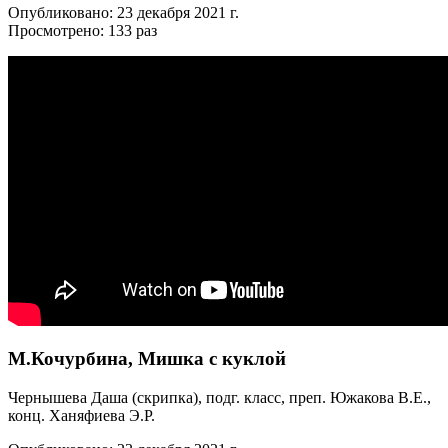
Опубликовано: 23 декабря 2021 г.
Просмотрено: 133 раз
М.Кочурбина, Мишка с куклой
Чернышева Даша (скрипка), подг. класс, преп. Южакова В.Е.,
конц. Ханяфиева Э.Р.