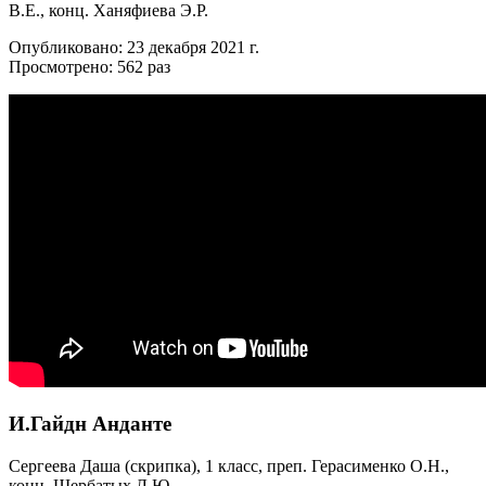
В.Е., конц. Ханяфиева Э.Р.
Опубликовано: 23 декабря 2021 г.
Просмотрено: 562 раз
И.Гайдн Анданте
Сергеева Даша (скрипка), 1 класс, преп. Герасименко О.Н.,
конц. Щербатых Л.Ю.