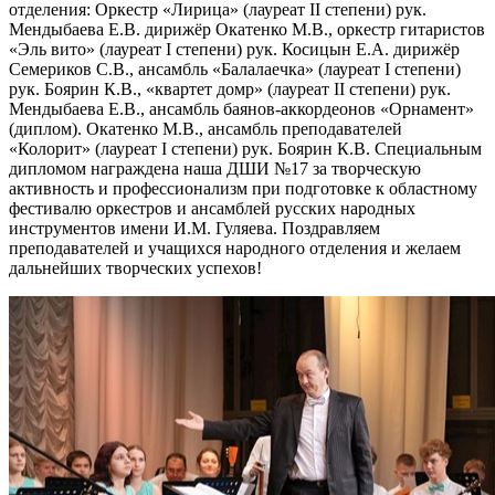
отделения: Оркестр «Лирица» (лауреат II степени) рук.
Мендыбаева Е.В. дирижёр Окатенко М.В., оркестр гитаристов
«Эль вито» (лауреат I степени) рук. Косицын Е.А. дирижёр
Семериков С.В., ансамбль «Балалаечка» (лауреат I степени)
рук. Боярин К.В., «квартет домр» (лауреат II степени) рук.
Мендыбаева Е.В., ансамбль баянов-аккордеонов «Орнамент»
(диплом). Окатенко М.В., ансамбль преподавателей
«Колорит» (лауреат I степени) рук. Боярин К.В. Специальным
дипломом награждена наша ДШИ №17 за творческую
активность и профессионализм при подготовке к областному
фестивалю оркестров и ансамблей русских народных
инструментов имени И.М. Гуляева. Поздравляем
преподавателей и учащихся народного отделения и желаем
дальнейших творческих успехов!