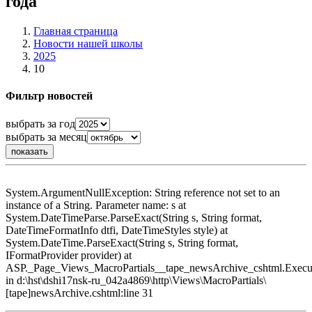
года
Главная страница
Новости нашей школы
2025
10
Фильтр новостей
выбрать за год
выбрать за месяц
System.ArgumentNullException: String reference not set to an
instance of a String. Parameter name: s at
System.DateTimeParse.ParseExact(String s, String format,
DateTimeFormatInfo dtfi, DateTimeStyles style) at
System.DateTime.ParseExact(String s, String format,
IFormatProvider provider) at
ASP._Page_Views_MacroPartials__tape_newsArchive_cshtml.Execu
in d:\hst\dshi17nsk-ru_042a4869\http\Views\MacroPartials\
[tape]newsArchive.cshtml:line 31