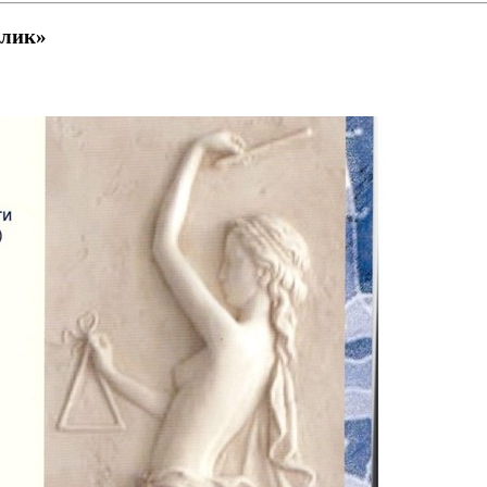
алик»