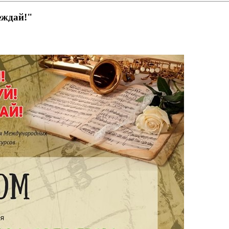
еждай!"