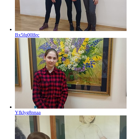
Bx5fq00lfec
Yfklyg8nnaa