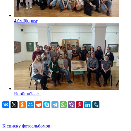
4Zzd6jopusg
Ruo0mu7aaca
К списку фотоальбомов