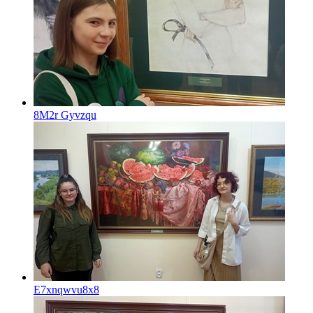
8M2r Gyvzqu
E7xnqwvu8x8