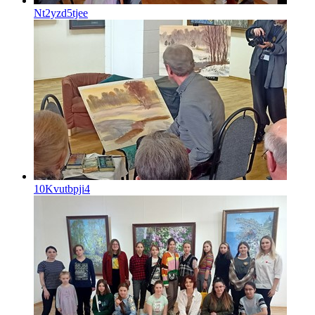
Nt2yzd5tjee
10Kvutbpji4