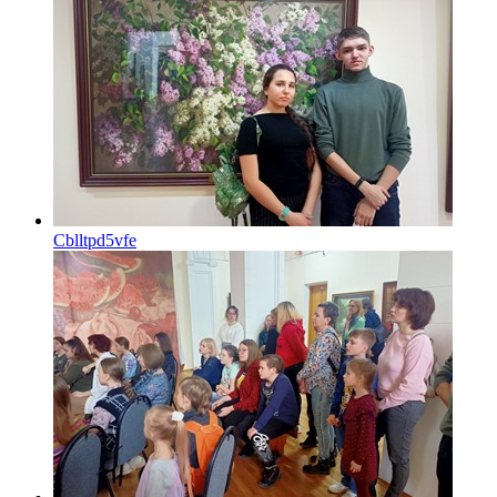
Cblltpd5vfe