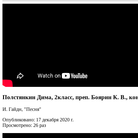
Полстянкин Дима, 2класс, преп. Боярин К. В., кон
И. Гайдн, "Песня"
Опубликовано: 17 декабря 2020 г.
Просмотрено: 26 раз