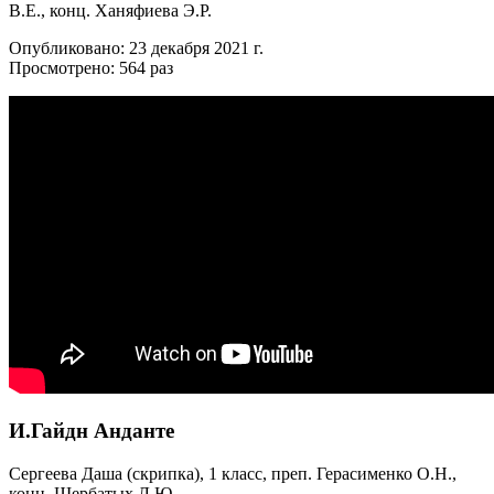
В.Е., конц. Ханяфиева Э.Р.
Опубликовано: 23 декабря 2021 г.
Просмотрено: 564 раз
И.Гайдн Анданте
Сергеева Даша (скрипка), 1 класс, преп. Герасименко О.Н.,
конц. Щербатых Л.Ю.