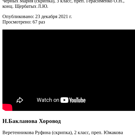
Черных Мария (скрипка), 3 класс, преп. Герасименко О.Н.,
конц. Щербатых Л.Ю.
Опубликовано: 23 декабря 2021 г.
Просмотрено: 67 раз
Н.Бакланова Хоровод
Веретенникова Руфина (скрипка), 2 класс, преп. Южакова