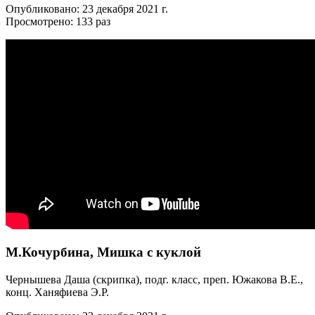
Опубликовано: 23 декабря 2021 г.
Просмотрено: 133 раз
М.Кочурбина, Мишка с куклой
Чернышева Даша (скрипка), подг. класс, преп. Южакова В.Е.,
конц. Ханяфиева Э.Р.