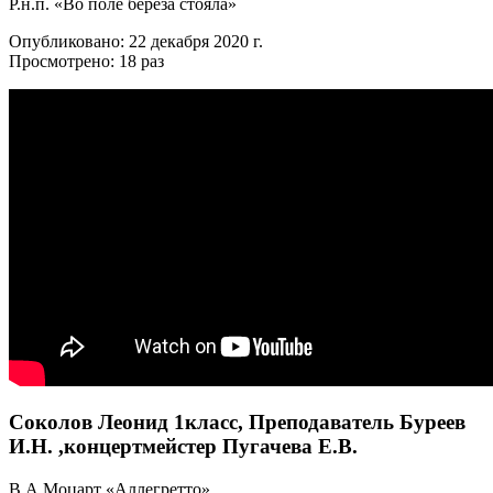
Р.н.п. «Во поле береза стояла»
Опубликовано: 22 декабря 2020 г.
Просмотрено: 18 раз
Соколов Леонид 1класс, Преподаватель Буреев
И.Н. ,концертмейстер Пугачева Е.В.
В.А.Моцарт «Аллегретто».