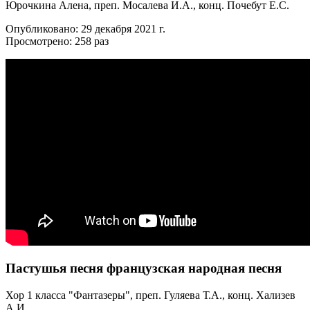
Юрочкина Алена, преп. Мосалева И.А., конц. Почебут Е.С.
Опубликовано: 29 декабря 2021 г.
Просмотрено: 258 раз
Пастушья песня французская народная песня
Хор 1 класса "Фантазеры", преп. Гуляева Т.А., конц. Хализев
А.И.