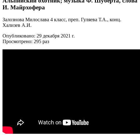
Альпийский охотник; музыка Ф. Шуберта, слова
И. Майрхофера
Залознова Милослава 4 класс, преп. Гуляева Т.А., конц.
Хализев А.И.
Опубликовано: 29 декабря 2021 г.
Просмотрено: 295 раз