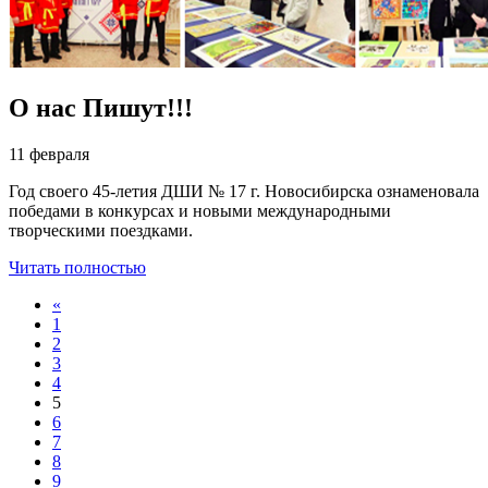
О нас Пишут!!!
11 февраля
Год своего 45-летия ДШИ № 17 г. Новосибирска ознаменовала
победами в конкурсах и новыми международными
творческими поездками.
Читать полностью
«
1
2
3
4
5
6
7
8
9